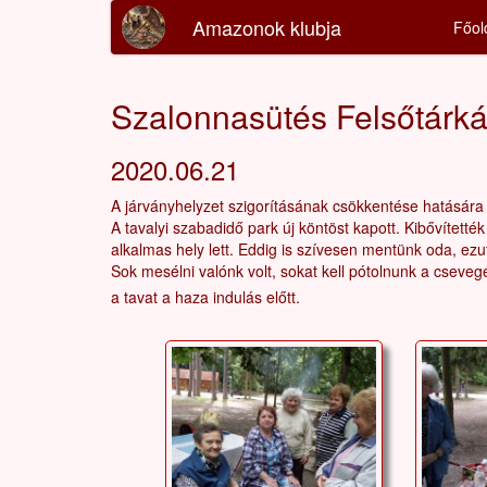
Amazonok klubja
Főol
Szalonnasütés Felsőtárk
2020.06.21
A járványhelyzet szigorításának csökkentése hatására 
A tavalyi szabadidő park új köntöst kapott. Kibővítették
alkalmas hely lett. Eddig is szívesen mentünk oda, ez
Sok mesélni valónk volt, sokat kell pótolnunk a cseveg
a tavat a haza indulás előtt.