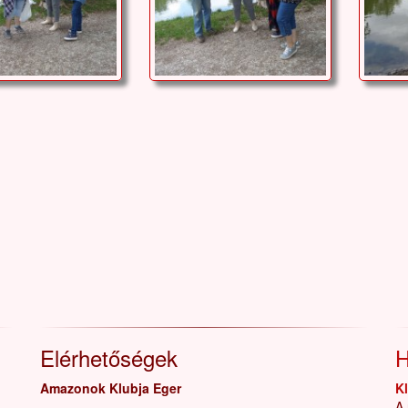
Elérhetőségek
H
Amazonok Klubja Eger
K
A 