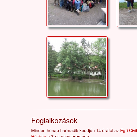
Foglalkozások
Minden hónap harmadik keddjén 14 órától az
Egri Civil
Házban
a 7-es nagyteremben.