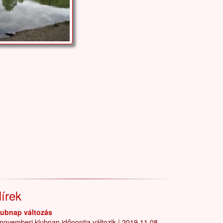
írek
lubnap változás
novemberi klubnap időpontja változik
|
2019.11.08