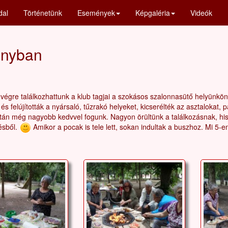
dal
Történetünk
Események
Képgaléria
Videók
ányban
végre találkozhattunk a klub tagjai a szokásos szalonnasütő helyünkön
 és felújították a nyársaló, tűzrakó helyeket, kicserélték az asztalokat, 
után még nagyobb kedvvel fogunk. Nagyon örültünk a találkozásnak, his
ésből.
Amikor a pocak is tele lett, sokan indultak a buszhoz. Mi 5-e