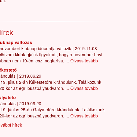
ött.
írek
lubnap változás
novemberi klubnap időpontja változik
|
2019.11.08
lhívom klubtagjaink figyelmét, hogy a november havi
ubnap nem 19-én lesz megtartva, ...
Olvass tovább
ékestető
rándulás
|
2019.06.29
19. július 2-án Kékestetőre kirándulunk. Találkozunk
20-kor az egri buszpályaudvaron. ...
Olvass tovább
alyatető
rándulás
|
2019.06.20
19. június 25-én Galyatetőre kirándulunk. Találkozunk
20-kor az egri buszpályaudvaron. ...
Olvass tovább
vábbi hírek