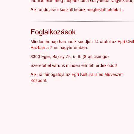
Indulás előtt még megnéztük a Galyatetői Nagyszállót
A kirándulásról készült képek
megtekinthetőek itt
.
Foglalkozások
Minden hónap harmadik keddjén 14 órától az
Egri Civil
Házban
a 7-es nagyteremben.
3300 Eger, Bajcsy Zs. u. 9. (8-as csengő)
Szeretettel várunk minden érintett érdeklődőt!
A klub támogatója az
Egri Kulturális és Művészeti
Központ
.