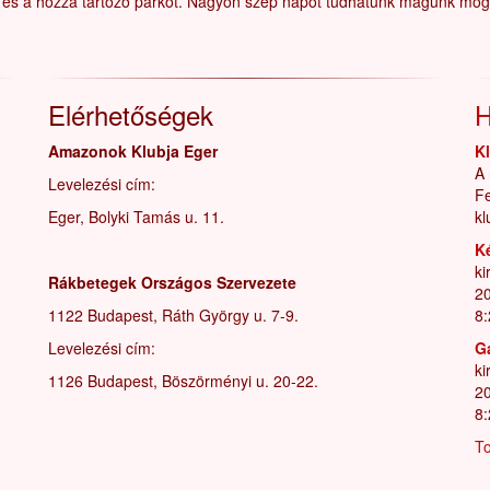
, és a hozzá tartozó parkot. Nagyon szép napot tudhatunk magunk mög
Elérhetőségek
H
Amazonok Klubja Eger
K
A 
Levelezési cím:
Fe
Eger, Bolyki Tamás u. 11.
kl
K
ki
Rákbetegek Országos Szervezete
20
1122 Budapest, Ráth György u. 7-9.
8:
Levelezési cím:
G
ki
1126 Budapest, Böszörményi u. 20-22.
20
8:
To