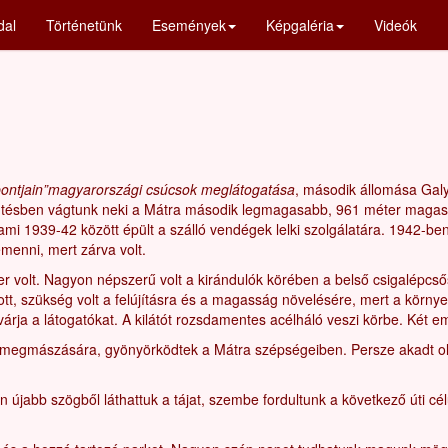
dal
Történetünk
Események
Képgaléria
Videók
ontjain”magyarországi csúcsok meglátogatása
, második állomása Galya
sütésben vágtunk neki a Mátra második legmagasabb, 961 méter magas
mi 1939-42 között épült a szálló vendégek lelki szolgálatára. 1942-be
enni, mert zárva volt.
er volt. Nagyon népszerű volt a kirándulók körében a belső csigalépcső
tt, szükség volt a felújításra és a magasság növelésére, mert a körny
várja a látogatókat. A kilátót rozsdamentes acélháló veszi körbe. Két eme
k megmászására, gyönyörködtek a Mátra szépségeiben. Persze akadt olyan
an újabb szögből láthattuk a tájat, szembe fordultunk a következő úti c