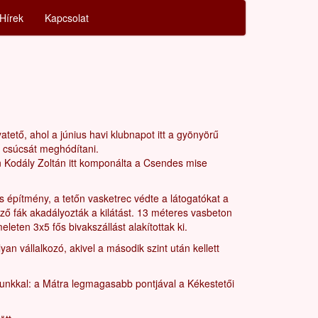
Hírek
Kapcsolat
tető, ahol a június havi klubnapot itt a gyönyörű
 csúcsát meghódítani.
n Kodály Zoltán itt komponálta a Csendes mise
s építmény, a tetőn vasketrec védte a látogatókat a
ező fák akadályozták a kilátást. 13 méteres vasbeton
leten 3x5 fős bivakszállást alakítottak ki.
 vállalkozó, akivel a második szint után kellett
élunkkal: a Mátra legmagasabb pontjával a Kékestetői