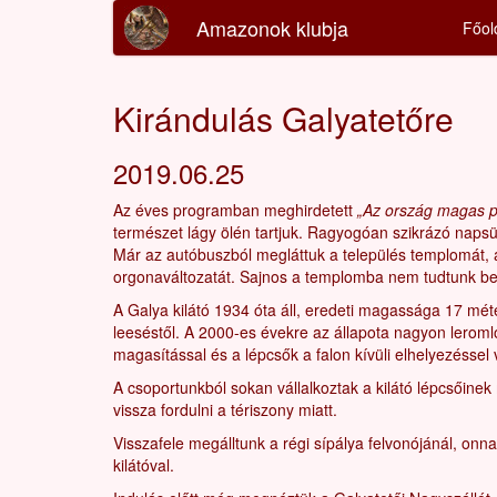
Amazonok klubja
Főol
Kirándulás Galyatetőre
2019.06.25
Az éves programban meghirdetett
„Az ország magas p
természet lágy ölén tartjuk. Ragyogóan szikrázó nap
Már az autóbuszból megláttuk a település templomát, a
orgonaváltozatát. Sajnos a templomba nem tudtunk bem
A Galya kilátó 1934 óta áll, eredeti magassága 17 mét
leeséstől. A 2000-es évekre az állapota nagyon leromlo
magasítással és a lépcsők a falon kívüli elhelyezéssel 
A csoportunkból sokan vállalkoztak a kilátó lépcsőine
vissza fordulni a tériszony miatt.
Visszafele megálltunk a régi sípálya felvonójánál, onn
kilátóval.