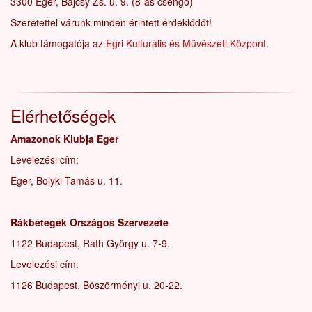
3300 Eger, Bajcsy Zs. u. 9. (8-as csengő)
Szeretettel várunk minden érintett érdeklődőt!
A klub támogatója az
Egri Kulturális és Művészeti Központ
.
Elérhetőségek
Amazonok Klubja Eger
Levelezési cím:
Eger, Bolyki Tamás u. 11.
Rákbetegek Országos Szervezete
1122 Budapest, Ráth György u. 7-9.
Levelezési cím:
1126 Budapest, Böszörményi u. 20-22.