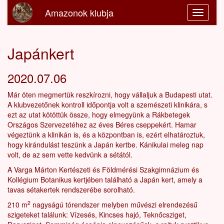
Amazonok klubja
Japánkert
2020.07.06
Már öten megmertük reszkírozni, hogy vállaljuk a Budapesti utat.
A klubvezetőnek kontroll időpontja volt a szemészeti klinikára, s
ezt az utat kötöttük össze, hogy elmegyünk a Rákbetegek
Országos Szervezetéhez az éves Béres cseppekért. Hamar
végeztünk a klinikán is, és a központban is, ezért elhatároztuk,
hogy kirándulást teszünk a Japán kertbe. Kánikulai meleg nap
volt, de az sem vette kedvünk a sétától.
A Varga Márton Kertészeti és Földmérési Szakgimnázium és
Kollégium Botanikus kertjében található a Japán kert, amely a
tavas sétakertek rendszerébe sorolható.
2
210 m
nagyságú tórendszer melyben művészi elrendezésű
szigeteket találunk: Vízesés, Kincses hajó, Teknőcsziget,