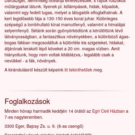
Darusziget, Semmiség óceánja elnevezésűek, s rajtuk rusztikus
műtárgyakat látunk. Ilyenek pl. kőlámpások, hidak, kőpadok,
valamint egy fedett lugas, melyet a látogatók elfoglalhatnak. A
kert legidősebb fája a 130-150 éves korai juhar. Különleges
szépségű a lombhullató kínai mamutfenyő, valamint a himalájai
selyemfenyő. Sétánk során gyönyörködtünk a körülöttünk lévő
látványosságban, a fantasztikus növényekben, a különböző ágas-
bogas fákban megcsodáltuk a különféle kis szigeteket, hidakat,
átjárónak lerakott lépő köveket a 20 cm. magas vízben. Amit
hiányoltunk, hogy nem voltak kitáblázva,- legalább csak a
nevükkel - a fák, növények.
A kirándulásról készült képeink
itt tekinthetőek
meg.
Foglalkozások
Minden hónap harmadik keddjén 14 órától az
Egri Civil Házban
a
7-es nagyteremben.
3300 Eger, Bajcsy Zs. u. 9. (8-as csengő)