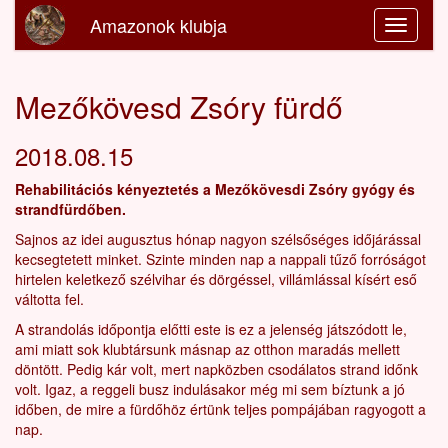
Amazonok klubja
Mezőkövesd Zsóry fürdő
2018.08.15
Rehabilitációs kényeztetés a Mezőkövesdi Zsóry gyógy és
strandfürdőben.
Sajnos az idei augusztus hónap nagyon szélsőséges időjárással
kecsegtetett minket. Szinte minden nap a nappali tűző forróságot
hirtelen keletkező szélvihar és dörgéssel, villámlással kísért eső
váltotta fel.
A strandolás időpontja előtti este is ez a jelenség játszódott le,
ami miatt sok klubtársunk másnap az otthon maradás mellett
döntött. Pedig kár volt, mert napközben csodálatos strand időnk
volt. Igaz, a reggeli busz indulásakor még mi sem bíztunk a jó
időben, de mire a fürdőhöz értünk teljes pompájában ragyogott a
nap.