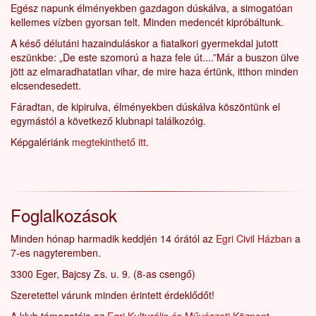
Egész napunk élményekben gazdagon dúskálva, a simogatóan
kellemes vízben gyorsan telt. Minden medencét kipróbáltunk.
A késő délutáni hazainduláskor a fiatalkori gyermekdal jutott
eszünkbe:
„
De este szomorú a haza fele út....
”
Már a buszon ülve
jött az elmaradhatatlan vihar, de mire haza értünk, itthon minden
elcsendesedett.
Fáradtan, de kipirulva, élményekben dúskálva köszöntünk el
egymástól a következő klubnapi találkozóig.
Képgalériánk
megtekinthető itt
.
Foglalkozások
Minden hónap harmadik keddjén 14 órától az
Egri Civil Házban
a
7-es nagyteremben.
3300 Eger, Bajcsy Zs. u. 9. (8-as csengő)
Szeretettel várunk minden érintett érdeklődőt!